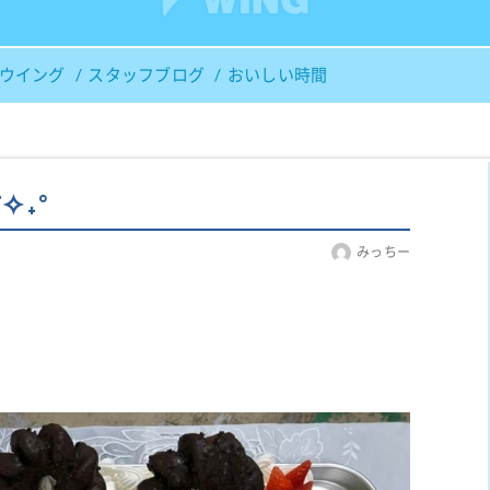
Ｓウイング
スタッフブログ
おいしい時間
✧˖°
みっちー