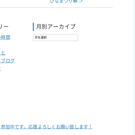
ひなまつり🎎 ＞
リー
月別アーカイブ
い時間
こと
フブログ
せ
に参加中です。
応援よろしくお願い致します！