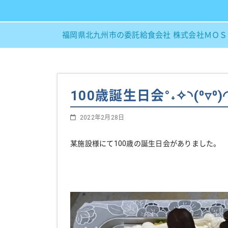
福岡県北九州市の委託給食会社 株式会社ＭＯ
100歳誕生日会°˖✧◝(⁰▿⁰)◜
2022年2月28日
某施設様にて100歳の誕生日会がありました。