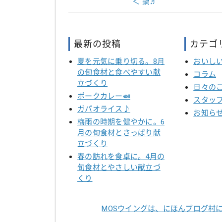
＜ 鍋♬
最新の投稿
カテゴ
夏を元気に乗り切る。8月
おいし
の旬食材と食べやすい献
コラム
立づくり
日々の
ポークカレー🍛
スタッ
ガパオライス♪
お知ら
梅雨の時期を健やかに。6
月の旬食材とさっぱり献
立づくり
春の訪れを食卓に。4月の
旬食材とやさしい献立づ
くり
MOSウイングは、にほんブログ村