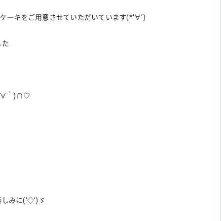
ーキをご用意させていただいています(*‘∀‘)
した
∀｀)∩♡
。
みに(‘◇’)ゞ