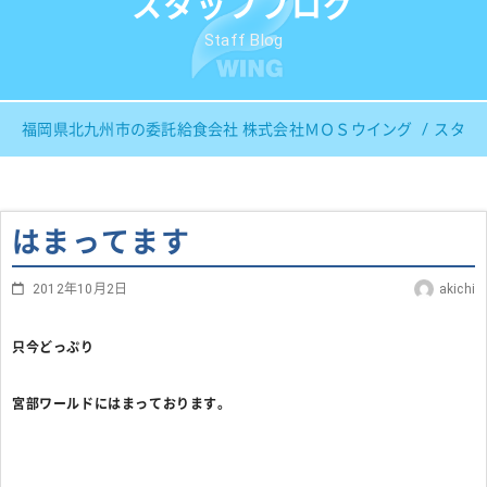
スタッフブログ
Staff Blog
福岡県北九州市の委託給食会社 株式会社ＭＯＳウイング
スタッ
はまってます
2012年10月2日
akichi
只今どっぷり
宮部ワールドにはまっております。