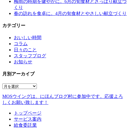
梅雨の時期を健やかに。6月の旬食材とさっぱり献立づ
くり
春の訪れを食卓に。4月の旬食材とやさしい献立づくり
カテゴリー
おいしい時間
コラム
日々のこと
スタッフブログ
お知らせ
月別アーカイブ
MOSウイングは、にほんブログ村に参加中です。
応援よろ
しくお願い致します！
トップページ
サービス案内
給食委託業