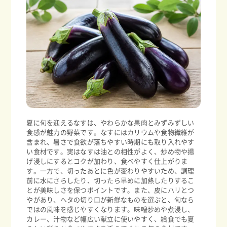
夏に旬を迎えるなすは、やわらかな果肉とみずみずしい
食感が魅力の野菜です。なすにはカリウムや食物繊維が
含まれ、暑さで食欲が落ちやすい時期にも取り入れやす
い食材です。実はなすは油との相性がよく、炒め物や揚
げ浸しにするとコクが加わり、食べやすく仕上がりま
す。一方で、切ったあとに色が変わりやすいため、調理
前に水にさらしたり、切ったら早めに加熱したりするこ
とが美味しさを保つポイントです。また、皮にハリとつ
やがあり、ヘタの切り口が新鮮なものを選ぶと、旬なら
ではの風味を感じやすくなります。味噌炒めや煮浸し、
カレー、汁物など幅広い献立に使いやすく、給食でも夏