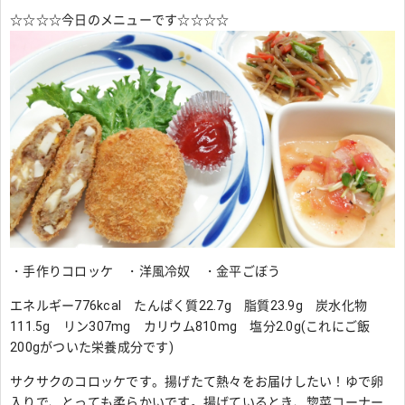
☆☆☆☆今日のメニューです☆☆☆☆
・手作りコロッケ ・洋風冷奴 ・金平ごぼう
エネルギー776kcal たんぱく質22.7g 脂質23.9g 炭水化物
111.5g リン307mg カリウム810mg 塩分2.0g(これにご飯
200gがついた栄養成分です)
サクサクのコロッケです。揚げたて熱々をお届けしたい！ゆで卵
入りで、とっても柔らかいです。揚げているとき、惣菜コーナー