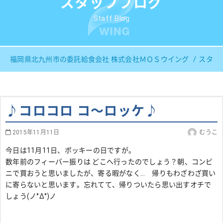
スタッフブログ
Staff Blog
福岡県北九州市の委託給食会社 株式会社ＭＯＳウイング
スタッ
♪コロコロ コ～ロッケ♪
2015年11月11日
むうこ
今日は11月11日、ポッキーの日ですが。
数年前のフィーバー振りは どこへ行ったのでしょう？朝、コンビ
ニで買おうと思いましたが、寄る暇がなく… 帰りもわざわざ買い
に寄らないと思います。忘れてて、帰りついたら思い出すオチで
しょう(ノ°Δ°)ノ