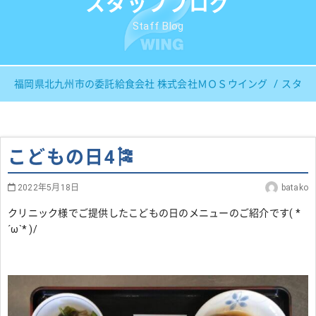
スタッフブログ
Staff Blog
福岡県北九州市の委託給食会社 株式会社ＭＯＳウイング
スタッ
こどもの日4🎏
2022年5月18日
batako
クリニック様でご提供したこどもの日のメニューのご紹介です( *
´ω`* )/