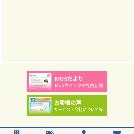
MOSだより
MOSウイングの社内新聞
お客様の声
サービス・会社について等
Copyright（C）MOS WING Co.,Ltd.