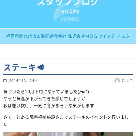
スタッフブログ
Staff Blog
福岡県北九州市の委託給食会社 株式会社ＭＯＳウイング
スタッ
ステーキ🥩
2024年10月24日
むうこ
気づいたら10月下旬になっていました(;^ω^)
やっと気温が下がってきた感じでしょうか
秋は駆け抜け、一気に冬がきそうな気がします
さて、とある障害福祉施設さまでステーキのイベントを行いまし
た