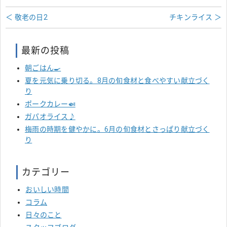
＜ 敬老の日2
チキンライス ＞
最新の投稿
朝ごはん🍳
夏を元気に乗り切る。8月の旬食材と食べやすい献立づく
り
ポークカレー🍛
ガパオライス♪
梅雨の時期を健やかに。6月の旬食材とさっぱり献立づく
り
カテゴリー
おいしい時間
コラム
日々のこと