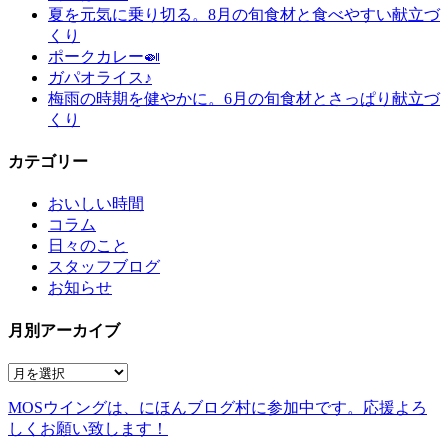
夏を元気に乗り切る。8月の旬食材と食べやすい献立づ
くり
ポークカレー🍛
ガパオライス♪
梅雨の時期を健やかに。6月の旬食材とさっぱり献立づ
くり
カテゴリー
おいしい時間
コラム
日々のこと
スタッフブログ
お知らせ
月別アーカイブ
MOSウイングは、にほんブログ村に参加中です。
応援よろ
しくお願い致します！