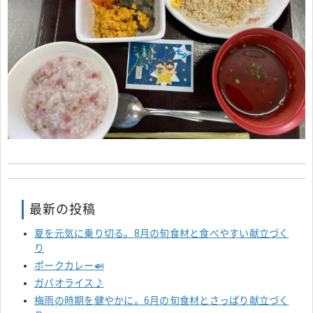
最新の投稿
夏を元気に乗り切る。8月の旬食材と食べやすい献立づく
り
ポークカレー🍛
ガパオライス♪
梅雨の時期を健やかに。6月の旬食材とさっぱり献立づく