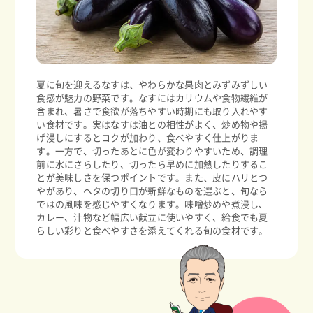
夏に旬を迎えるなすは、やわらかな果肉とみずみずしい
食感が魅力の野菜です。なすにはカリウムや食物繊維が
含まれ、暑さで食欲が落ちやすい時期にも取り入れやす
い食材です。実はなすは油との相性がよく、炒め物や揚
げ浸しにするとコクが加わり、食べやすく仕上がりま
す。一方で、切ったあとに色が変わりやすいため、調理
前に水にさらしたり、切ったら早めに加熱したりするこ
とが美味しさを保つポイントです。また、皮にハリとつ
やがあり、ヘタの切り口が新鮮なものを選ぶと、旬なら
ではの風味を感じやすくなります。味噌炒めや煮浸し、
カレー、汁物など幅広い献立に使いやすく、給食でも夏
らしい彩りと食べやすさを添えてくれる旬の食材です。