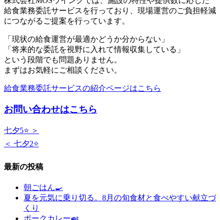
株式会社MOSウイングでは、施設の特性や提供数に応じた
給食業務委託サービスを行っており、現場運営のご負担軽減
につながるご提案を行っています。
「現状の給食運営が最適かどうか分からない」
「将来的な委託を視野に入れて情報収集している」
という段階でも問題ありません。
まずはお気軽にご相談ください。
給食業務委託サービスの紹介ページはこちら
お問い合わせはこちら
七夕5⭐ ＞
＜ 七夕2⭐
最新の投稿
朝ごはん🍳
夏を元気に乗り切る。8月の旬食材と食べやすい献立づ
くり
ポークカレー🍛