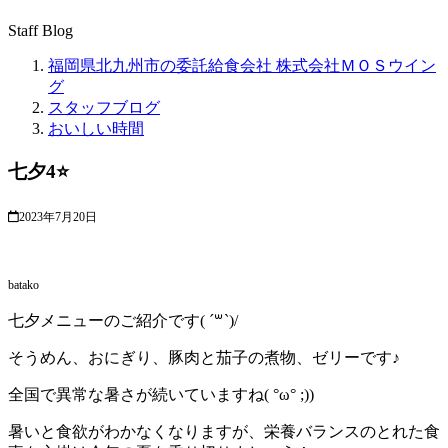
Staff Blog
福岡県北九州市の委託給食会社 株式会社ＭＯＳウイン
グ
スタッフブログ
おいしい時間
七夕4⭐
2023年7月20日
batako
七夕メニューのご紹介です( ´꒳`)/
そうめん、おにぎり、豚肉と茄子の煮物、ゼリーです♪
全国で異常な暑さが続いていますね( °ω° ;))
暑いと食欲がわかなくなりますが、栄養バランスのとれた食