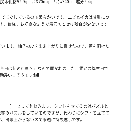
 炭水化物99.9g ﾘﾝ370mg ｶﾘｳﾑ740g 塩分2.4g
してほぐしているので柔らかいです。エビとイカは甘酢につ
ます。皆様、お好きなようで寿司のときは残食が少ないです
ています。柚子の皮を出来上がりに乗せたので、蓋を開けた
「今日は何の行事？」なんて聞かれました。誰かの誕生日で
と勘違いしそうですね!!
￣ ￣；) とっても悩みます。シフトを立てるのはパズルと
数字のパズルをしているのですが、代わりにシフトを立てて
だ、出来上がらないので来週に持ち越しです。