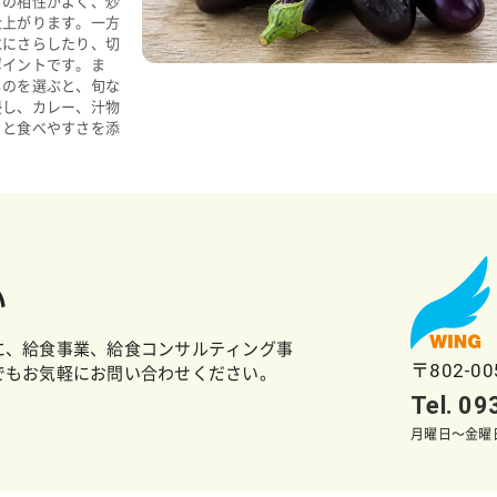
との相性がよく、炒
仕上がります。一方
水にさらしたり、切
ポイントです。ま
ものを選ぶと、旬な
浸し、カレー、汁物
りと食べやすさを添
い
に、給食事業、給食コンサルティング事
〒802-0
でもお気軽にお問い合わせください。
Tel. 0
月曜日～金曜日