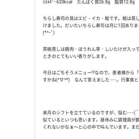
ｴﾈﾙｷﾞｰ633kcal たんぱく質26.8g 脂質12.8g
ちらし寿司の具はエビ・イカ・鮭です。鮭は蒸
けました。だいたいちらし寿司は月に1回あり
(*^ｰﾟ)
茶碗蒸しは鶏肉・ほうれん草・しいたけが入っ
ときのとてもいい香りがします。
今日はごちそうメニュー!?なので、患者様から
すかね(^∇^*) なんて答えました･･･。行事食
来月のシフトを立てているのですが、悩む･･･(
似ているといつも思います。昼休みに調理員が
くれないかなぁ～と心の中で叫んでいます。ま