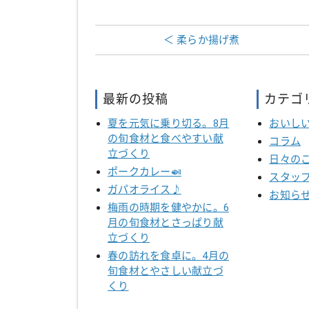
＜ 柔らか揚げ煮
最新の投稿
カテゴ
夏を元気に乗り切る。8月
おいし
の旬食材と食べやすい献
コラム
立づくり
日々の
ポークカレー🍛
スタッ
ガパオライス♪
お知ら
梅雨の時期を健やかに。6
月の旬食材とさっぱり献
立づくり
春の訪れを食卓に。4月の
旬食材とやさしい献立づ
くり