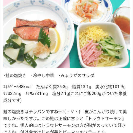
･鮭の塩焼き ･冷やし中華 ･みょうがのサラダ
ｴﾈﾙｷﾞｰ648kcal たんぱく質26.3g 脂質13.1g 炭水化物101.9g
ﾘﾝ332mg ｶﾘｳﾑ731mg 塩分2.1g(これにご飯200gがついた栄養
成分です)
鮭の塩焼きはテッパンですね～!!(・∀・) 皮がこんがり焼けて美
味しかったですよ。この鮭は正確に言うと『トラウトサーモン』
ですね。個人的にはトラウトサーモンの方が脂がのっていて好き
ですね。付け合せはじゃが芋とピーマンのソテーです。