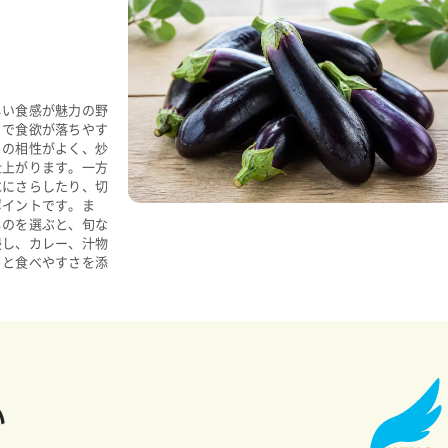
しい食感が魅力の野
さで食欲が落ちやす
との相性がよく、炒
仕上がります。一方
水にさらしたり、切
ポイントです。ま
ものを選ぶと、旬な
浸し、カレー、汁物
りと食べやすさを添
い