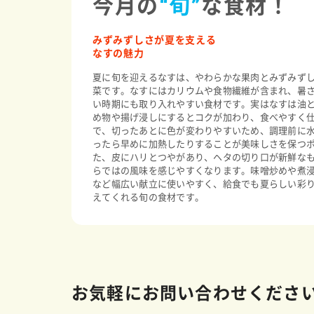
今月の
“旬”
な食材！
みずみずしさが夏を支える
なすの魅力
夏に旬を迎えるなすは、やわらかな果肉とみずみず
菜です。なすにはカリウムや食物繊維が含まれ、暑
い時期にも取り入れやすい食材です。実はなすは油
め物や揚げ浸しにするとコクが加わり、食べやすく
で、切ったあとに色が変わりやすいため、調理前に
ったら早めに加熱したりすることが美味しさを保つ
た、皮にハリとつやがあり、ヘタの切り口が新鮮な
らではの風味を感じやすくなります。味噌炒めや煮
など幅広い献立に使いやすく、給食でも夏らしい彩
えてくれる旬の食材です。
お気軽にお問い合わせくださ