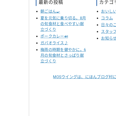
最新の投稿
カテゴ
朝ごはん🍳
おいし
夏を元気に乗り切る。8月
コラム
の旬食材と食べやすい献
日々の
立づくり
スタッ
ポークカレー🍛
お知ら
ガパオライス♪
梅雨の時期を健やかに。6
月の旬食材とさっぱり献
立づくり
MOSウイングは、にほんブログ村