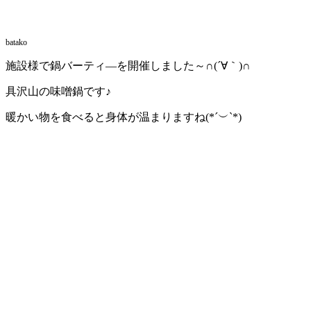
batako
施設様で鍋バーティ―を開催しました～∩(´∀｀)∩
具沢山の味噌鍋です♪
暖かい物を食べると身体が温まりますね(*´︶`*)