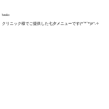
batako
クリニック様でご提供した七夕メニューです(*´꒳`*)۶°˖✧