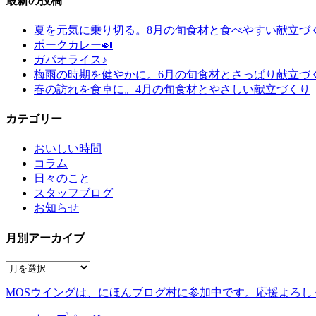
最新の投稿
夏を元気に乗り切る。8月の旬食材と食べやすい献立づ
ポークカレー🍛
ガパオライス♪
梅雨の時期を健やかに。6月の旬食材とさっぱり献立づ
春の訪れを食卓に。4月の旬食材とやさしい献立づくり
カテゴリー
おいしい時間
コラム
日々のこと
スタッフブログ
お知らせ
月別アーカイブ
MOSウイングは、にほんブログ村に参加中です。
応援よろし