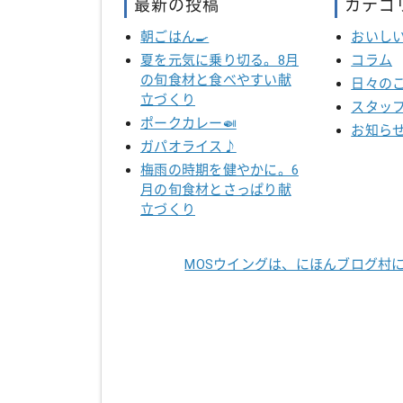
最新の投稿
カテゴ
朝ごはん🍳
おいし
夏を元気に乗り切る。8月
コラム
の旬食材と食べやすい献
日々の
立づくり
スタッ
ポークカレー🍛
お知ら
ガパオライス♪
梅雨の時期を健やかに。6
月の旬食材とさっぱり献
立づくり
MOSウイングは、にほんブログ村