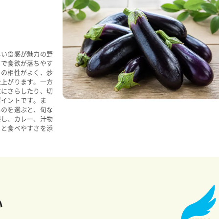
しい食感が魅力の野
さで食欲が落ちやす
との相性がよく、炒
仕上がります。一方
水にさらしたり、切
ポイントです。ま
ものを選ぶと、旬な
浸し、カレー、汁物
りと食べやすさを添
い