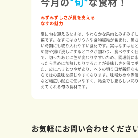
今月の
“旬”
な食材！
みずみずしさが夏を支える
なすの魅力
夏に旬を迎えるなすは、やわらかな果肉とみずみず
菜です。なすにはカリウムや食物繊維が含まれ、暑
い時期にも取り入れやすい食材です。実はなすは油
め物や揚げ浸しにするとコクが加わり、食べやすく
で、切ったあとに色が変わりやすいため、調理前に
ったら早めに加熱したりすることが美味しさを保つ
た、皮にハリとつやがあり、ヘタの切り口が新鮮な
らではの風味を感じやすくなります。味噌炒めや煮
など幅広い献立に使いやすく、給食でも夏らしい彩
えてくれる旬の食材です。
お気軽にお問い合わせくださ